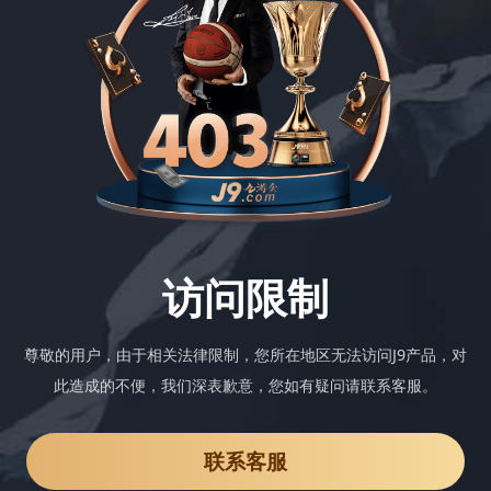
访问限制
尊敬的用户，由于相关法律限制，您所在地区无法访问J9产品，对
此造成的不便，我们深表歉意，您如有疑问请联系客服。
联系客服