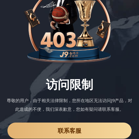
访问限制
尊敬的用户，由于相关法律限制，您所在地区无法访问J9产品，对
此造成的不便，我们深表歉意，您如有疑问请联系客服。
联系客服