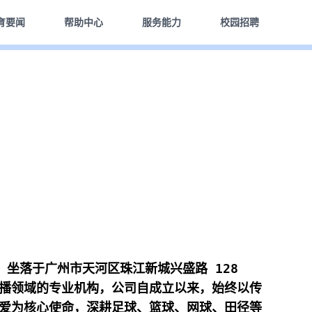
育要闻
帮助中心
服务能力
校园招聘
年，坐落于广州市天河区珠江新城兴盛路 128
播领域的专业机构，公司自成立以来，始终以传
爱为核心使命，深耕足球、篮球、网球、田径等