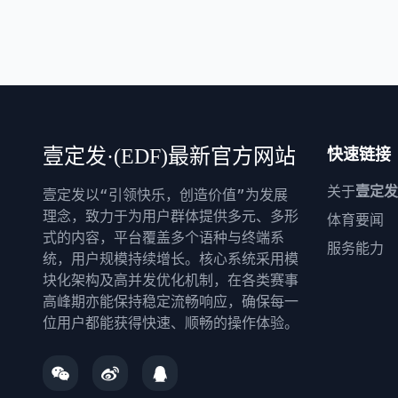
壹定发·(EDF)最新官方网站
快速链接
关于
壹定发
壹定发以“引领快乐，创造价值”为发展
理念，致力于为用户群体提供多元、多形
体育要闻
式的内容，平台覆盖多个语种与终端系
服务能力
统，用户规模持续增长。核心系统采用模
块化架构及高并发优化机制，在各类赛事
高峰期亦能保持稳定流畅响应，确保每一
位用户都能获得快速、顺畅的操作体验。