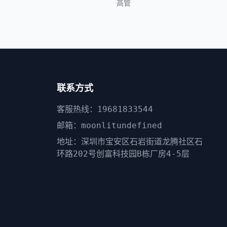
高管
联系方式
客服热线：19681833544
邮箱：moonlitundefined
地址：深圳市宝安区石岩街道龙腾社区石
环路202号创富科技园B栋厂房4-5层