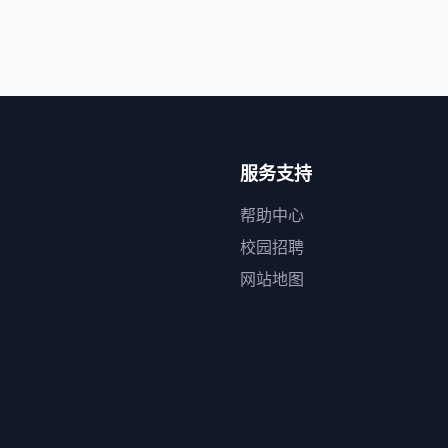
服务支持
帮助中心
校园招聘
网站地图