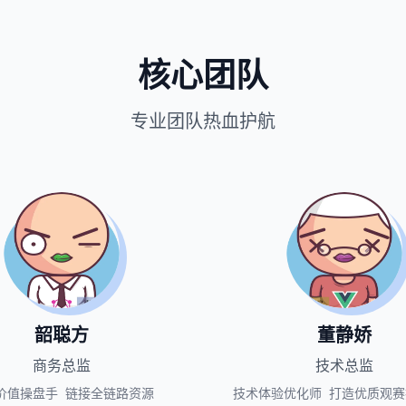
核心团队
专业团队热血护航
韶聪方
董静娇
商务总监
技术总监
价值操盘手 链接全链路资源
技术体验优化师 打造优质观