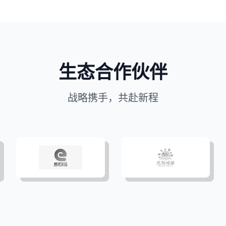
生态合作伙伴
战略携手，共赴新程