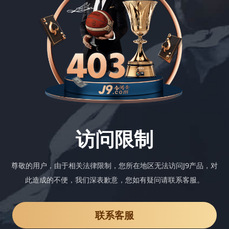
访问限制
尊敬的用户，由于相关法律限制，您所在地区无法访问J9产品，对
此造成的不便，我们深表歉意，您如有疑问请联系客服。
联系客服